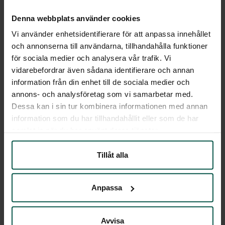
Klienten utför testet själv enligt
Denna webbplats använder cookies
överenskommet schema. Behandlaren får en
notis som visar positivt eller negativt resultat.
Vi använder enhetsidentifierare för att anpassa innehållet
Även när klienten inte gör testet på
och annonserna till användarna, tillhandahålla funktioner
överenskommen tid får behandlaren en notis.
för sociala medier och analysera vår trafik. Vi
Behandlaren kan då kontakta klienten och
höra vad som hänt och ibland förhindra ett
vidarebefordrar även sådana identifierare och annan
eventuellt återfall.
information från din enhet till de sociala medier och
Läs
annons- och analysföretag som vi samarbetar med.
Göran Krafft
Marknadsansvarig
Marknadsansvarig
Dessa kan i sin tur kombinera informationen med annan
mer
information som du har tillhandahållit eller som de har
samlat in när du har använt deras tjänster.
Tillåt alla
Anpassa
Avvisa