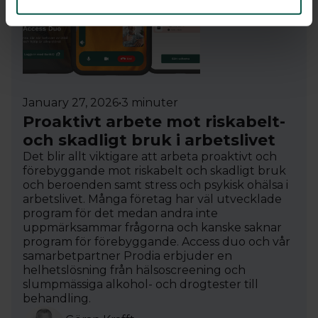
January 27, 2026
•
3 minuter
Proaktivt arbete mot riskabelt-
och skadligt bruk i arbetslivet
Det blir allt viktigare att arbeta proaktivt och
förebyggande mot riskabelt och skadligt bruk
och beroenden samt stress och psykisk ohälsa i
arbetslivet. Många företag har väl utvecklade
program för det medan andra inte
uppmärksammar frågorna och kanske saknar
program för förebyggande. Access duo och vår
samarbetpartner Prodia erbjuder en
helhetslösning från hälsoscreening och
slumpmässiga alkohol- och drogtester till
behandling.