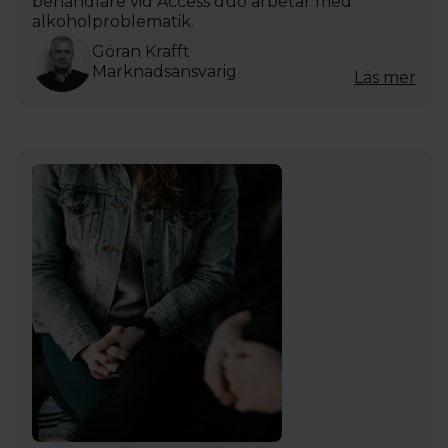
behandlare vid Access duo arbetar med
alkoholproblematik.
Göran Krafft
Marknadsansvarig
Läs mer