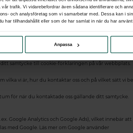
vår trafik. Vi vidarebefordrar även sådana identifierare och anna
ookies på din enhet om de är absolut nödvändiga för att
nnons- och analysföretag som vi samarbetar med. Dessa kan i sin
har tillhandahållit eller som de har samlat in när du har använt 
ndamål krävs ditt medgivande.
typer av cookies. Vissa cookies placeras ut av tredjepar
Anpassa
 ditt samtycke till cookie-förklaringen på vår webbplats.
om vilka vi är, hur du kontaktar oss och på vilket sätt vi
tum för när du kontaktade oss gällande ditt samtycke.
.ex. Google Analytics och Google Ads), vilket innebär at
las med Google. Läs mer om Google använder