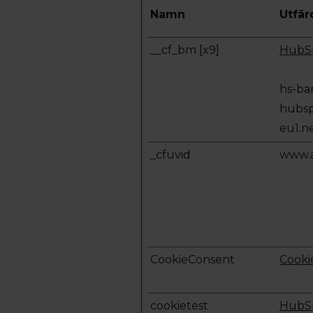
Namn
Utfär
__cf_bm [x9]
HubS
hs-ba
hubsp
eu1.n
_cfuvid
www.a
CookieConsent
Cooki
cookietest
HubS