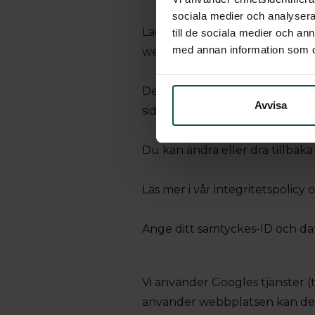
sociala medier och analysera 
Lagen säger att vi får lagra c
till de sociala medier och a
med annan information som du 
webbplatsen. För alla andra ä
Denna webbplats använder olika 
Avvisa
sidor.
Du kan ändra eller dra tillbaka
Läs mer i vår integritetspolicy 
Ange ditt samtyckes-ID och da
Vi använder Googles tjänster (t
använder webbplatsen kan de