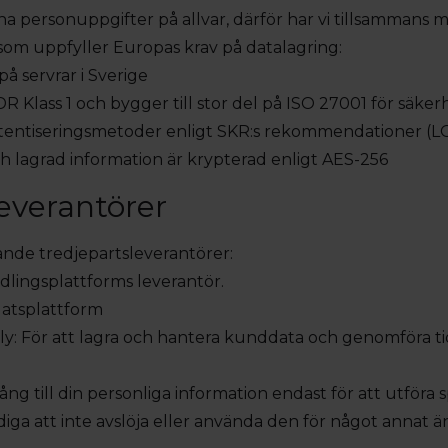
ina personuppgifter på allvar, därför har vi tillsammans 
om uppfyller Europas krav på datalagring:
på servrar i Sverige
R Klass 1 och bygger till stor del på ISO 27001 för säker
utentiseringsmetoder enligt SKR:s rekommendationer (L
h lagrad information är krypterad enligt AES-256
everantörer
ande tredjepartsleverantörer:
ndlingsplattforms leverantör.
latsplattform
y: För att lagra och hantera kunddata och genomföra t
ång till din personliga information endast för att utföra 
diga att inte avslöja eller använda den för något annat 