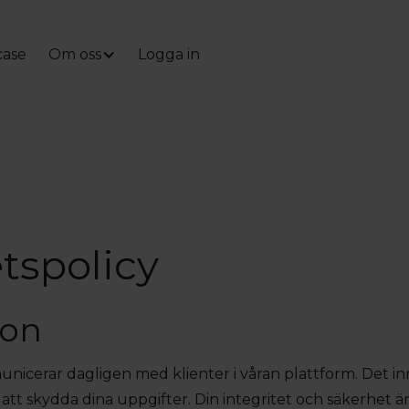
ase
Om oss
Logga in
etspolicy
ion
nicerar dagligen med klienter i våran plattform. Det inn
: att skydda dina uppgifter. Din integritet och säkerhet är 