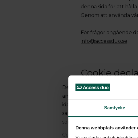
denna sida för att håll
Genom att använda vår 
För frågor angående de
info@accessduo.se
Cookie decla
Denna webbplats använder cooki
användarna, tillhandahålla funk
identifierare och annan informa
Samtycke
samarbetar med. Dessa kan i si
som de har samlat in när du ha
Denna webbplats använder 
Cookies är små textfiler som k
Vi använder enhetsidentifierar