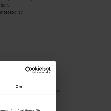
tion.
itetspolicy.
ehållet och annonserna till
darebefordrar även sådana
ch analysföretag som vi
Om
m du har tillhandahållit eller
pplevelse mer effektiv.
andahålla funktioner för