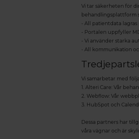
Vi tar säkerheten för d
behandlingsplattform s
- All patientdata lagras 
- Portalen uppfyller MD
- Vi använder starka a
- All kommunikation oc
Tredjepartsl
Vi samarbetar med följ
1. Alteri Care: Vår beha
2. Webflow: Vår webbp
3. HubSpot och Calendl
Dessa partners har tillg
våra vägnar och är skyl