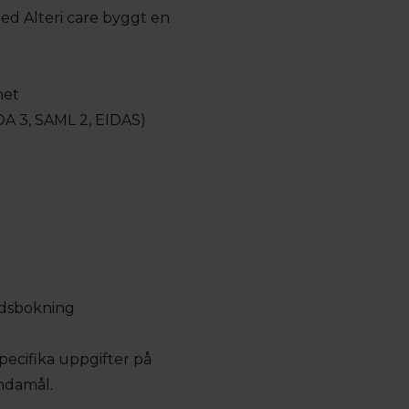
med Alteri care byggt en
het
OA 3, SAML 2, EIDAS)
idsbokning
specifika uppgifter på
ändamål.