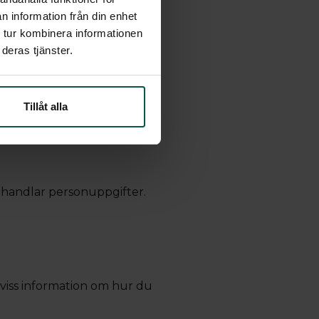
n information från din enhet
 kunna använda den här
 tur kombinera informationen
deras tjänster.
tstjänster som visas på våra
Tillåt alla
 behandlar personuppgifter.
t viss information om hur du