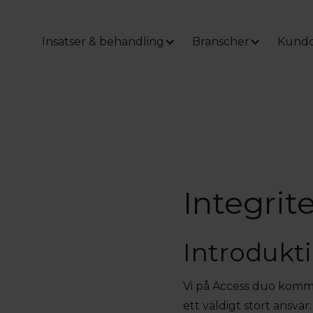
Insatser & behandling
Branscher
Kundc
Integrit
Introdukt
Vi på Access duo kommu
ett väldigt stort ansvar