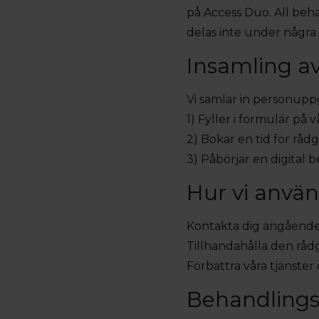
på Access Duo. All beh
delas inte under någr
Insamling a
Vi samlar in personuppg
1) Fyller i formulär på
2) Bokar en tid för råd
3) Påbörjar en digital
Hur vi använ
Kontakta dig angående 
Tillhandahålla den råd
Förbättra våra tjänster
Behandlings