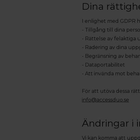
Dina rättigh
I enlighet med GDPR har
- Tillgång till dina per
- Rättelse av felaktiga 
- Radering av dina upp
- Begränsning av beha
- Dataportabilitet
- Att invända mot beha
För att utöva dessa rät
info@accessduo.se
Ändringar i 
Vi kan komma att uppda