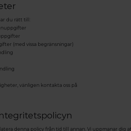
eter
 du rätt till:
sonuppgifter
uppgifter
gifter (med vissa begränsningar)
ndling
ndling
tigheter, vänligen kontakta oss på
integritetspolicyn
tera denna policy från tid till annan. Vi uppmanar dig 