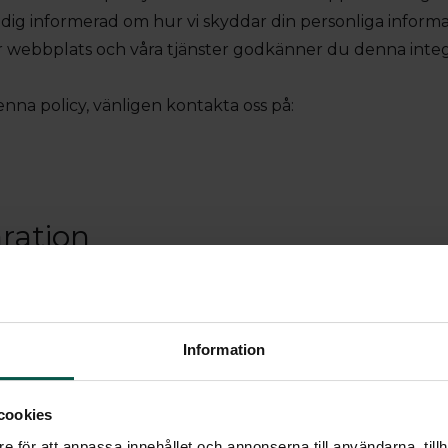
a dig informerad om hur vi skyddar din personliga informa
webbplats och våra tjänster godkänner du denna integr
nna policy, vänligen kontakta oss på:
ration
es. Vi använder enhetsidentifierare för att anpassa inn
tioner för sociala medier och analysera vår trafik. Vi vi
tion från din enhet till de sociala medier och annons- o
Information
n tur kombinera informationen med annan information so
r använt deras tjänster.
cookies
an användas av webbplatser för att göra en användares u
e för att anpassa innehållet och annonserna till användarna, tillh